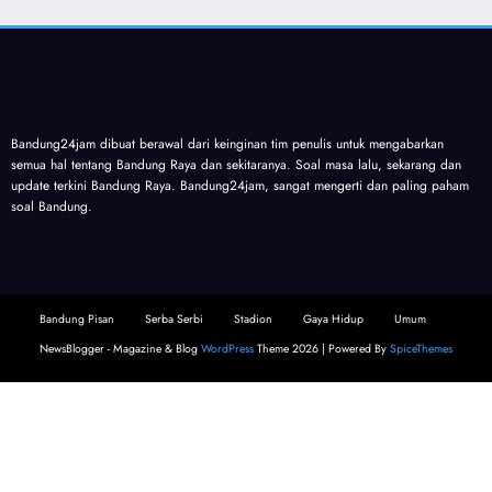
Bandung24jam dibuat berawal dari keinginan tim penulis untuk mengabarkan
semua hal tentang Bandung Raya dan sekitaranya. Soal masa lalu, sekarang dan
update terkini Bandung Raya. Bandung24jam, sangat mengerti dan paling paham
soal Bandung.
Bandung Pisan
Serba Serbi
Stadion
Gaya Hidup
Umum
NewsBlogger - Magazine & Blog
WordPress
Theme 2026 | Powered By
SpiceThemes