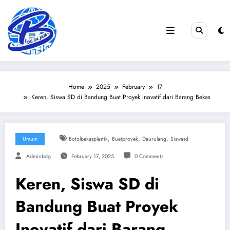
Skip
to
content
Home
2025
February
17
Keren, Siswa SD di Bandung Buat Proyek Inovatif dari Barang Bekas
,
,
,
Umum
Botolbekasplastik
Buatproyek
Daurulang
Siswasd
Adminbdg
February 17, 2025
0 Comments
Keren, Siswa SD di
Bandung Buat Proyek
Inovatif dari Barang