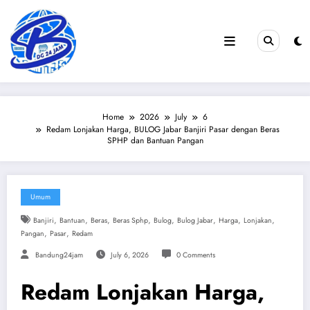
Skip
to
content
Home
2026
July
6
Redam Lonjakan Harga, BULOG Jabar Banjiri Pasar dengan Beras
SPHP dan Bantuan Pangan
Umum
,
,
,
,
,
,
,
,
Banjiri
Bantuan
Beras
Beras Sphp
Bulog
Bulog Jabar
Harga
Lonjakan
,
,
Pangan
Pasar
Redam
Bandung24jam
July 6, 2026
0 Comments
Redam Lonjakan Harga,