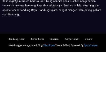
Bandung24jam dibuat berawal dari keinginan tim penulis untuk mengabarkan
semua hal tentang Bandung Raya dan sekitaranya. Soal masa lalu, sekarang dan
update terkini Bandung Raya. Bandung24jam, sangat mengerti dan paling paham
soal Bandung.
Bandung Pisan
Serba Serbi
Stadion
Gaya Hidup
Umum
NewsBlogger - Magazine & Blog
WordPress
Theme 2026 | Powered By
SpiceThemes