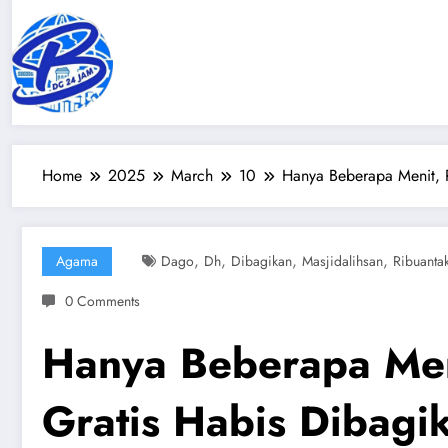
Skip
to
content
Home
2025
March
10
Hanya Beberapa Menit, R
,
,
,
,
Agama
Dago
Dh
Dibagikan
Masjidalihsan
Ribuantak
0 Comments
Hanya Beberapa Meni
Gratis Habis Dibagi