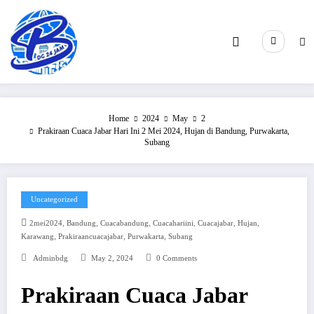
Skip
to
content
Home
2024
May
2
Prakiraan Cuaca Jabar Hari Ini 2 Mei 2024, Hujan di Bandung, Purwakarta,
Subang
Uncategorized
,
,
,
,
,
,
2mei2024
Bandung
Cuacabandung
Cuacahariini
Cuacajabar
Hujan
,
,
,
Karawang
Prakiraancuacajabar
Purwakarta
Subang
Adminbdg
May 2, 2024
0 Comments
Prakiraan Cuaca Jabar