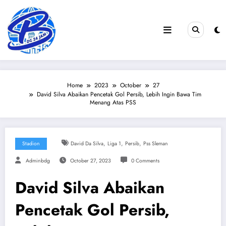
Skip
to
content
Home
2023
October
27
David Silva Abaikan Pencetak Gol Persib, Lebih Ingin Bawa Tim
Menang Atas PSS
,
,
,
Stadion
David Da Silva
Liga 1
Persib
Pss Sleman
Adminbdg
October 27, 2023
0 Comments
David Silva Abaikan
Pencetak Gol Persib,