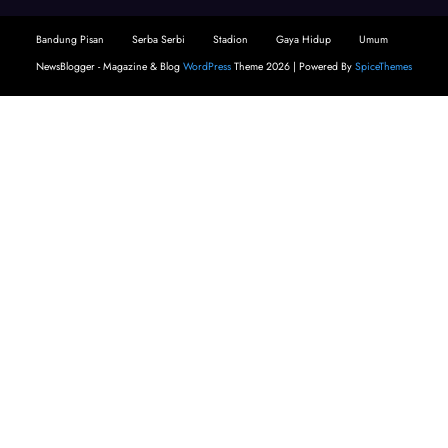
Bandung Pisan
Serba Serbi
Stadion
Gaya Hidup
Umum
NewsBlogger - Magazine & Blog
WordPress
Theme 2026 | Powered By
SpiceThemes