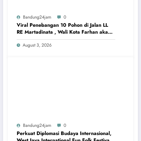
Bandung24jam
0
Viral Penebangan 10 Pohon di Jalan LL
RE Martadinata , Wali Kota Farhan akan
Seret Pelaku ke Meja Hijau
August 3, 2026
Bandung24jam
0
Perkuat Diplomasi Budaya Internasional,
West Java International Fun Folk Festival