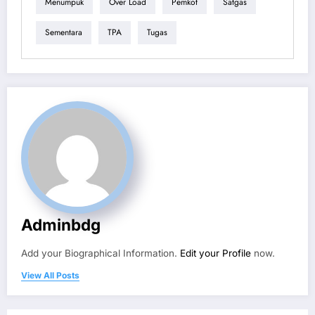
Menumpuk
Over Load
Pemkot
Satgas
Sementara
TPA
Tugas
Adminbdg
Add your Biographical Information.
Edit your Profile
now.
View All Posts