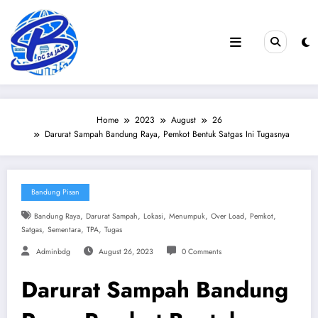
Skip
to
content
Home
2023
August
26
Darurat Sampah Bandung Raya, Pemkot Bentuk Satgas Ini Tugasnya
Bandung Pisan
,
,
,
,
,
,
Bandung Raya
Darurat Sampah
Lokasi
Menumpuk
Over Load
Pemkot
,
,
,
Satgas
Sementara
TPA
Tugas
Adminbdg
August 26, 2023
0 Comments
Darurat Sampah Bandung