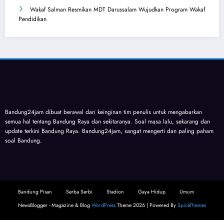
Wakaf Salman Resmikan MDT Darussalam Wujudkan Program Wakaf
Pendidikan
Bandung24jam dibuat berawal dari keinginan tim penulis untuk mengabarkan
semua hal tentang Bandung Raya dan sekitaranya. Soal masa lalu, sekarang dan
update terkini Bandung Raya. Bandung24jam, sangat mengerti dan paling paham
soal Bandung.
Bandung Pisan
Serba Serbi
Stadion
Gaya Hidup
Umum
NewsBlogger - Magazine & Blog
WordPress
Theme 2026 | Powered By
SpiceThemes