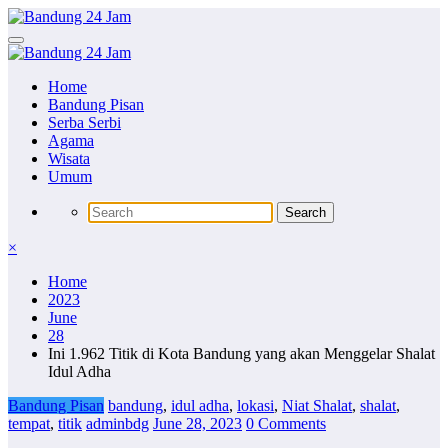
Skip
to
content
Home
Bandung Pisan
Serba Serbi
Agama
Wisata
Umum
×
Home
2023
June
28
Ini 1.962 Titik di Kota Bandung yang akan Menggelar Shalat
Idul Adha
Bandung Pisan
bandung
,
idul adha
,
lokasi
,
Niat Shalat
,
shalat
,
tempat
,
titik
adminbdg
June 28, 2023
0 Comments