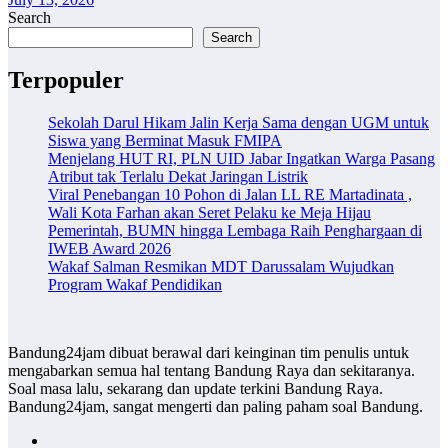
Search
Search
Terpopuler
Sekolah Darul Hikam Jalin Kerja Sama dengan UGM untuk
Siswa yang Berminat Masuk FMIPA
Menjelang HUT RI, PLN UID Jabar Ingatkan Warga Pasang
Atribut tak Terlalu Dekat Jaringan Listrik
Viral Penebangan 10 Pohon di Jalan LL RE Martadinata ,
Wali Kota Farhan akan Seret Pelaku ke Meja Hijau
Pemerintah, BUMN hingga Lembaga Raih Penghargaan di
IWEB Award 2026
Wakaf Salman Resmikan MDT Darussalam Wujudkan
Program Wakaf Pendidikan
Bandung24jam dibuat berawal dari keinginan tim penulis untuk
mengabarkan semua hal tentang Bandung Raya dan sekitaranya.
Soal masa lalu, sekarang dan update terkini Bandung Raya.
Bandung24jam, sangat mengerti dan paling paham soal Bandung.