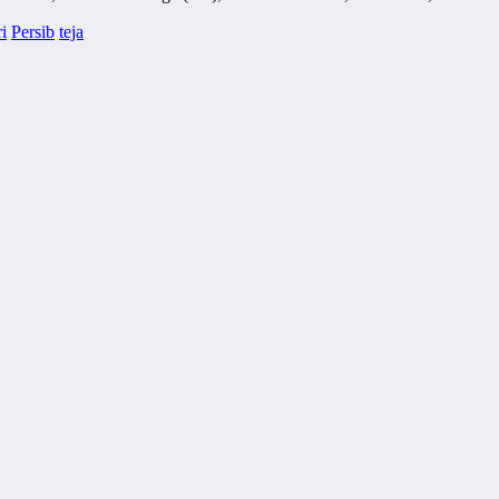
i
Persib
teja