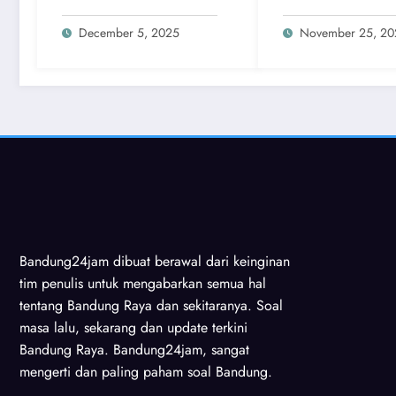
Bandung. Dari Sidolig
Lapangan Stand
Menuju Dunia
Nasional, Persib
December 5, 2025
November 25, 20
Bersinergi
Bandung24jam dibuat berawal dari keinginan
tim penulis untuk mengabarkan semua hal
tentang Bandung Raya dan sekitaranya. Soal
masa lalu, sekarang dan update terkini
Bandung Raya. Bandung24jam, sangat
mengerti dan paling paham soal Bandung.