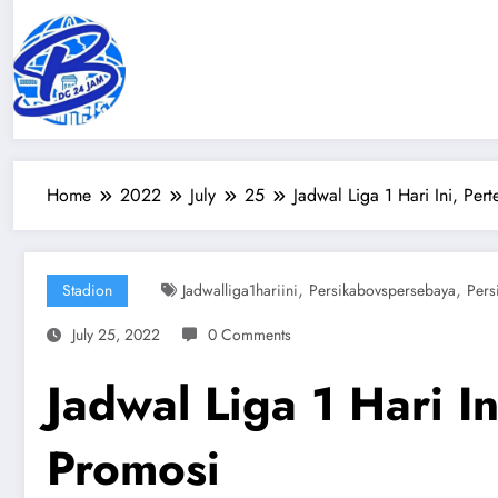
Skip
to
content
Home
2022
July
25
Jadwal Liga 1 Hari Ini, Pe
,
,
Stadion
Jadwalliga1hariini
Persikabovspersebaya
Pers
July 25, 2022
0 Comments
Jadwal Liga 1 Hari I
Promosi