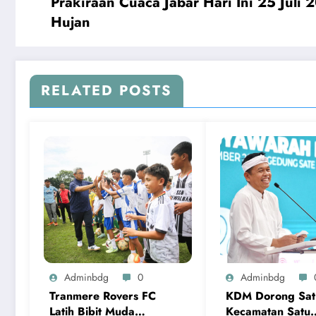
Prakiraan Cuaca Jabar Hari Ini 25 Juli
Hujan
RELATED POSTS
Adminbdg
0
Adminbdg
Tranmere Rovers FC
KDM Dorong Sat
Latih Bibit Muda
Kecamatan Satu