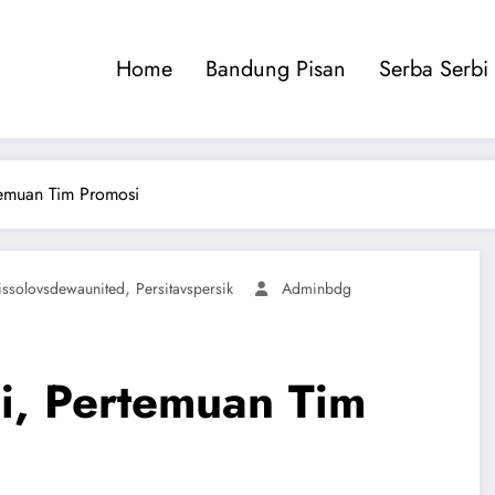
Home
Bandung Pisan
Serba Serbi
rtemuan Tim Promosi
,
issolovsdewaunited
Persitavspersik
Adminbdg
ni, Pertemuan Tim