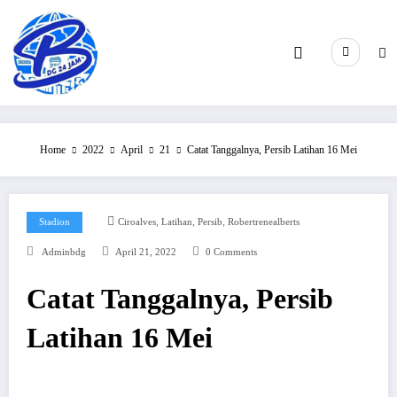
Skip
to
content
Home
2022
April
21
Catat Tanggalnya, Persib Latihan 16 Mei
,
,
,
Stadion
Ciroalves
Latihan
Persib
Robertrenealberts
Adminbdg
April 21, 2022
0 Comments
Catat Tanggalnya, Persib
Latihan 16 Mei