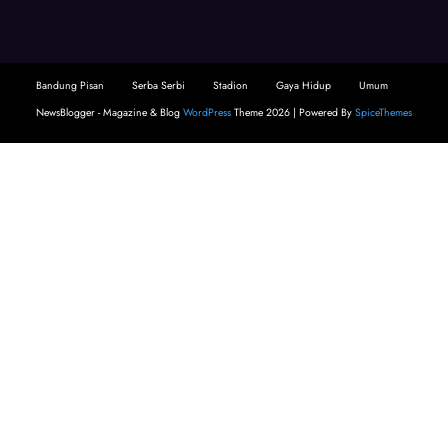
Bandung Pisan
Serba Serbi
Stadion
Gaya Hidup
Umum
NewsBlogger - Magazine & Blog
WordPress
Theme 2026 | Powered By
SpiceThemes