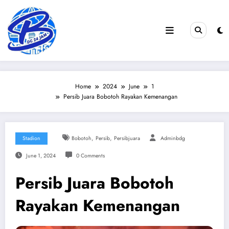
Skip
to
content
Home
2024
June
1
Persib Juara Bobotoh Rayakan Kemenangan
,
,
Stadion
Bobotoh
Persib
Persibjuara
Adminbdg
June 1, 2024
0 Comments
Persib Juara Bobotoh
Rayakan Kemenangan