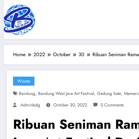
Skip
to
content
Home
2022
October
30
Ribuan Seniman Ramaik
Wisata
,
,
,
Bandung
Bandung West Java Art Festival
Gedung Sate
Memeri
Adminbdg
October 30, 2022
0 Comments
Ribuan Seniman Ra