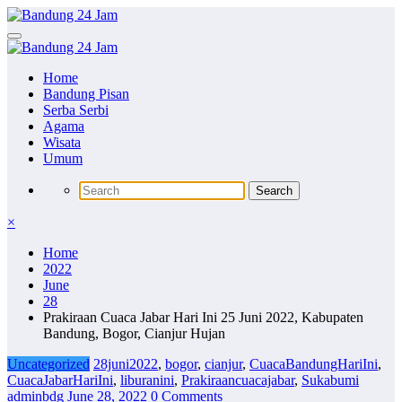
Skip
to
content
Home
Bandung Pisan
Serba Serbi
Agama
Wisata
Umum
×
Home
2022
June
28
Prakiraan Cuaca Jabar Hari Ini 25 Juni 2022, Kabupaten
Bandung, Bogor, Cianjur Hujan
Uncategorized
28juni2022
,
bogor
,
cianjur
,
CuacaBandungHariIni
,
CuacaJabarHariIni
,
liburanini
,
Prakiraancuacajabar
,
Sukabumi
adminbdg
June 28, 2022
0 Comments