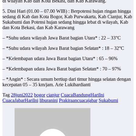
di wilayah Kab dan Kota Bekasi, dan Kab Karawang.
5. Dini Hari (01.00 – 07.00 WIB) : Berpotensi hujan ringan hingga
sedang di Kab dan Kota Bogor, Kab Purwakarta, Kab Cianjur, Kab
Sukabumi dan Potensi hujan sedang hingga lebat di wilayah, Kab
dan Kota Bekasi, dan Kab Karawang
– *Suhu udara wilayah Jawa Barat bagian Utara* : 22 – 33°C
– *Suhu udara wilayah Jawa Barat bagian Selatan* : 18 – 32°C
– *Kelembapan udara Jawa Barat bagian Utara* : 65 – 96%
– *Kelembapan udara Jawa Barat bagian Selatan* : 70 – 97%
– *Angin* : Secara umum bertiup dari timur hingga selatan dengan
kecepatan 05 – 35 km/jam. Arie Lukihardianti
Tag
28juni2022
bogor
cianjur
CuacaBandungHariIni
CuacaJabarHariIni
liburanini
Prakiraancuacajabar
Sukabumi