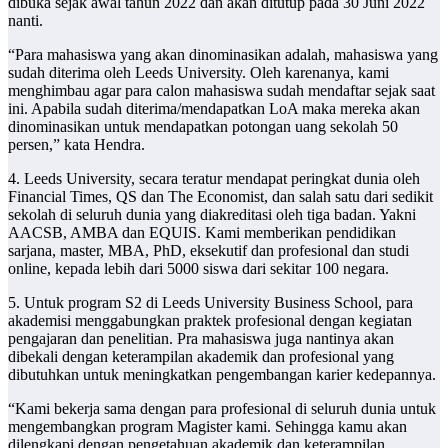
dibuka sejak awal tahun 2022 dan akan ditutup pada 30 Juni 2022
nanti.
“Para mahasiswa yang akan dinominasikan adalah, mahasiswa yang
sudah diterima oleh Leeds University. Oleh karenanya, kami
menghimbau agar para calon mahasiswa sudah mendaftar sejak saat
ini. Apabila sudah diterima/mendapatkan LoA maka mereka akan
dinominasikan untuk mendapatkan potongan uang sekolah 50
persen,” kata Hendra.
4. Leeds University, secara teratur mendapat peringkat dunia oleh
Financial Times, QS dan The Economist, dan salah satu dari sedikit
sekolah di seluruh dunia yang diakreditasi oleh tiga badan. Yakni
AACSB, AMBA dan EQUIS. Kami memberikan pendidikan
sarjana, master, MBA, PhD, eksekutif dan profesional dan studi
online, kepada lebih dari 5000 siswa dari sekitar 100 negara.
5. Untuk program S2 di Leeds University Business School, para
akademisi menggabungkan praktek profesional dengan kegiatan
pengajaran dan penelitian. Pra mahasiswa juga nantinya akan
dibekali dengan keterampilan akademik dan profesional yang
dibutuhkan untuk meningkatkan pengembangan karier kedepannya.
“Kami bekerja sama dengan para profesional di seluruh dunia untuk
mengembangkan program Magister kami. Sehingga kamu akan
dilengkapi dengan pengetahuan akademik dan keterampilan