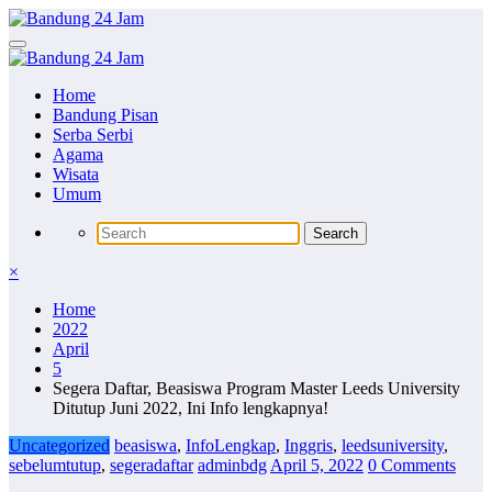
Skip
to
content
Home
Bandung Pisan
Serba Serbi
Agama
Wisata
Umum
×
Home
2022
April
5
Segera Daftar, Beasiswa Program Master Leeds University
Ditutup Juni 2022, Ini Info lengkapnya!
Uncategorized
beasiswa
,
InfoLengkap
,
Inggris
,
leedsuniversity
,
sebelumtutup
,
segeradaftar
adminbdg
April 5, 2022
0 Comments