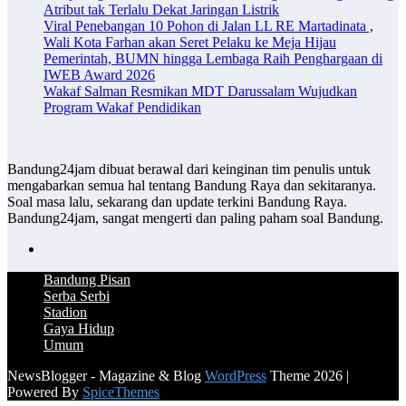
Atribut tak Terlalu Dekat Jaringan Listrik
Viral Penebangan 10 Pohon di Jalan LL RE Martadinata ,
Wali Kota Farhan akan Seret Pelaku ke Meja Hijau
Pemerintah, BUMN hingga Lembaga Raih Penghargaan di
IWEB Award 2026
Wakaf Salman Resmikan MDT Darussalam Wujudkan
Program Wakaf Pendidikan
Bandung24jam dibuat berawal dari keinginan tim penulis untuk
mengabarkan semua hal tentang Bandung Raya dan sekitaranya.
Soal masa lalu, sekarang dan update terkini Bandung Raya.
Bandung24jam, sangat mengerti dan paling paham soal Bandung.
Bandung Pisan
Serba Serbi
Stadion
Gaya Hidup
Umum
NewsBlogger - Magazine & Blog
WordPress
Theme 2026 |
Powered By
SpiceThemes