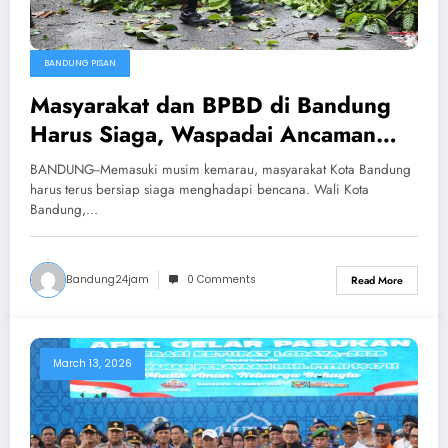
BANDUNG PISAN
Masyarakat dan BPBD di Bandung
Harus Siaga, Waspadai Ancaman
Hujan Ekstrem di Musim Kemarau
BANDUNG--Memasuki musim kemarau, masyarakat Kota Bandung
harus terus bersiap siaga menghadapi bencana. Wali Kota
Bandung,…
Bandung24jam
0 Comments
Read More
March 13, 2026