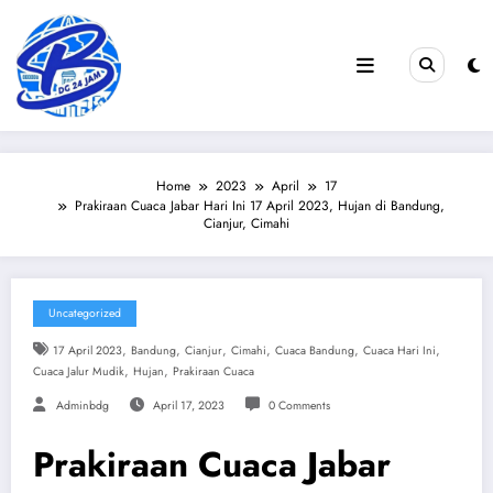
Skip
to
content
Home
2023
April
17
Prakiraan Cuaca Jabar Hari Ini 17 April 2023, Hujan di Bandung,
Cianjur, Cimahi
Uncategorized
,
,
,
,
,
,
17 April 2023
Bandung
Cianjur
Cimahi
Cuaca Bandung
Cuaca Hari Ini
,
,
Cuaca Jalur Mudik
Hujan
Prakiraan Cuaca
Adminbdg
April 17, 2023
0 Comments
Prakiraan Cuaca Jabar