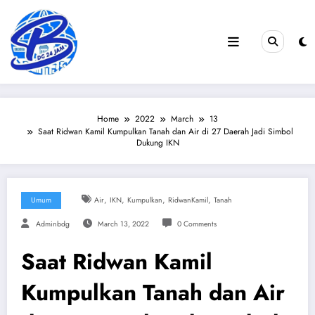
Skip
to
content
Home
2022
March
13
Saat Ridwan Kamil Kumpulkan Tanah dan Air di 27 Daerah Jadi Simbol
Dukung IKN
,
,
,
,
Umum
Air
IKN
Kumpulkan
RidwanKamil
Tanah
Adminbdg
March 13, 2022
0 Comments
Saat Ridwan Kamil
Kumpulkan Tanah dan Air